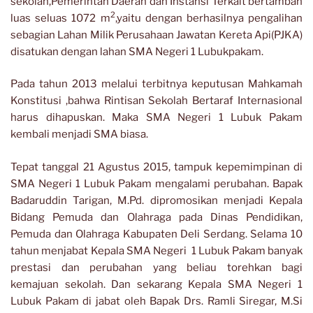
sekolah,Pemerintah Daerah dan Instansi Terkait bertambah
2
luas seluas 1072 m
,yaitu dengan berhasilnya pengalihan
sebagian Lahan Milik Perusahaan Jawatan Kereta Api(PJKA)
disatukan dengan lahan SMA Negeri 1 Lubukpakam.
Pada tahun 2013 melalui terbitnya keputusan Mahkamah
Konstitusi ,bahwa Rintisan Sekolah Bertaraf Internasional
harus dihapuskan. Maka SMA Negeri 1 Lubuk Pakam
kembali menjadi SMA biasa.
Tepat tanggal 21 Agustus 2015, tampuk kepemimpinan di
SMA Negeri 1 Lubuk Pakam mengalami perubahan. Bapak
Badaruddin Tarigan, M.Pd. dipromosikan menjadi Kepala
Bidang Pemuda dan Olahraga pada Dinas Pendidikan,
Pemuda dan Olahraga Kabupaten Deli Serdang. Selama 10
tahun menjabat Kepala SMA Negeri 1 Lubuk Pakam banyak
prestasi dan perubahan yang beliau torehkan bagi
kemajuan sekolah. Dan sekarang Kepala SMA Negeri 1
Lubuk Pakam di jabat oleh Bapak Drs. Ramli Siregar, M.Si