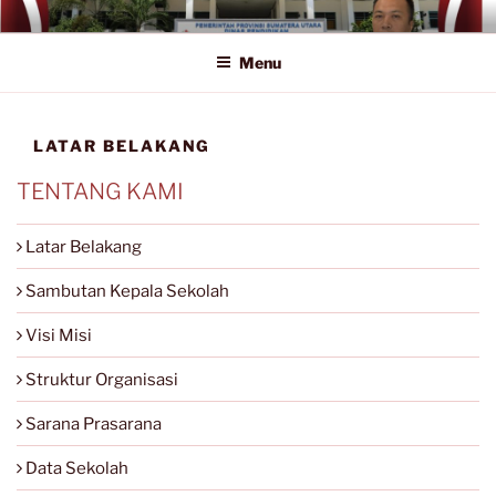
Lompat
SMA NEGERI 1 LUBUK PAKAM
Official Website
ke
Menu
konten
LATAR BELAKANG
TENTANG KAMI
Latar Belakang
Sambutan Kepala Sekolah
Visi Misi
Struktur Organisasi
Sarana Prasarana
Data Sekolah