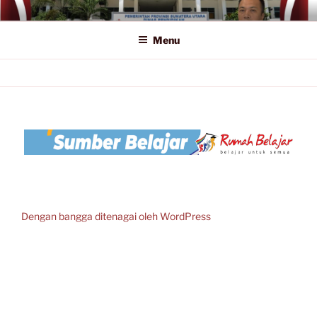
Lompat
SMA NEGERI 1 LUBUK PAKAM
Official Website
ke
Menu
konten
Dengan bangga ditenagai oleh WordPress