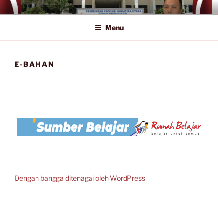
Lompat
SMA NEGERI 1 LUBUK PAKAM
Official Website
ke
Menu
konten
E-BAHAN
Dengan bangga ditenagai oleh WordPress