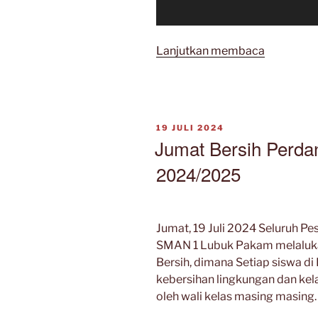
“Senam
Lanjutkan membaca
Sehat
Perdana”
DIPOSKAN
19 JULI 2024
PADA
Jumat Bersih Perda
2024/2025
Jumat, 19 Juli 2024 Seluruh Pe
SMAN 1 Lubuk Pakam melalukan
Bersih, dimana Setiap siswa d
kebersihan lingkungan dan kel
oleh wali kelas masing masing.