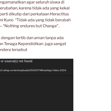
engamanatkan agar seluruh siswa di
erubahan, karena tidak ada yang kekal
eperti dikutip dari perkataan Heraclitus
ani Kuno “Tidak ada yang tidak berubah
 — “Nothing endures but Change” .
 dengan tertib dan aman tanpa ada
dan Tenaga Kependidikan juga sangat
ndera tersebut
 or source(s) not found
sch.id/wp-content/uploads/2024/07/WhatsApp-Video-2024-