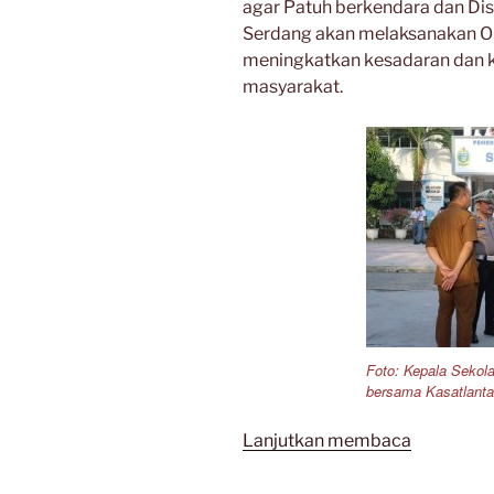
agar Patuh berkendara dan Disip
Serdang akan melaksanakan O
meningkatkan kesadaran dan ke
masyarakat.
Foto: Kepala Seko
bersama Kasatlanta
“Kreatifit
Lanjutkan membaca
dan
Aksi