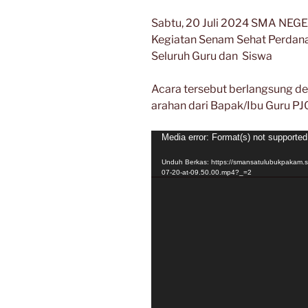
Sabtu, 20 Juli 2024 SMA NEG
Kegiatan Senam Sehat Perdana d
Seluruh Guru dan Siswa
Acara tersebut berlangsung d
arahan dari Bapak/Ibu Guru 
Pemutar
Media error: Format(s) not supported
Video
Unduh Berkas: https://smansatulubukpakam.
07-20-at-09.50.00.mp4?_=2