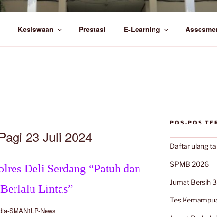
RI 1 LUBUK PAKAM
Kesiswaan
Prestasi
E-Learning
Assesme
POS-POS TE
 Pagi 23 Juli 2024
Daftar ulang t
SPMB 2026
lres Deli Serdang “Patuh dan
Jumat Bersih 3
 Berlalu Lintas”
Tes Kemampua
dia-SMAN1LP-News