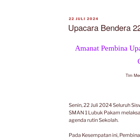
Pagi
23
DIPOSKAN
22 JULI 2024
Juli
PADA
Upacara Bendera 22 
2024”
Amanat Pembina Upac
Tim Me
Senin, 22 Juli 2024 Seluruh S
SMAN 1 Lubuk Pakam melaksa
agenda rutin Sekolah.
Pada Kesempatan ini, Pembina