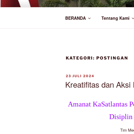
Lompat
ke
SMA NEGE
konten
BERANDA
Tentang Kami
Official Website
KATEGORI:
POSTINGAN
DIPOSKAN
23 JULI 2024
PADA
Kreatifitas dan Aksi
Amanat KaSatlantas Po
Disiplin
Tim Me