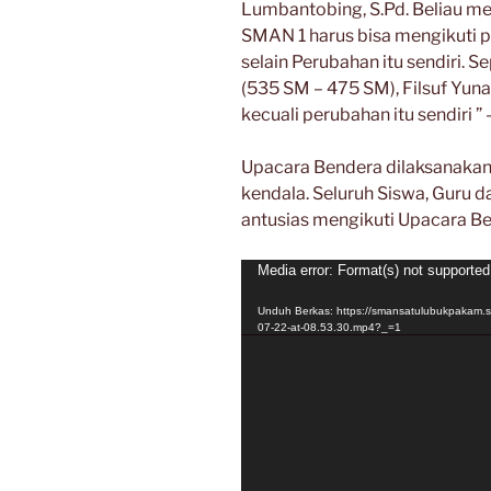
Lumbantobing, S.Pd. Beliau m
SMAN 1 harus bisa mengikuti p
selain Perubahan itu sendiri. S
(535 SM – 475 SM), Filsuf Yun
kecuali perubahan itu sendiri ”
Upacara Bendera dilaksanakan
kendala. Seluruh Siswa, Guru 
antusias mengikuti Upacara Be
Pemutar
Media error: Format(s) not supported
Video
Unduh Berkas: https://smansatulubukpakam.
07-22-at-08.53.30.mp4?_=1