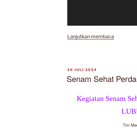
“Upacara
Lanjutkan membaca
Bendera
22
juli
2024”
DIPOSKAN
20 JULI 2024
PADA
Senam Sehat Perda
Kegiatan Senam Se
LUB
Tim Me