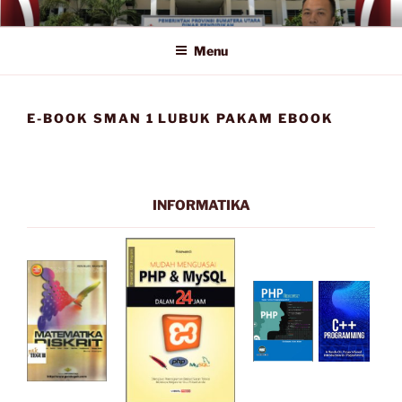
Lompat
SMA NEGERI 1 LUBUK PAKAM
Official Website
ke
Menu
konten
E-BOOK SMAN 1 LUBUK PAKAM EBOOK
INFORMATIKA