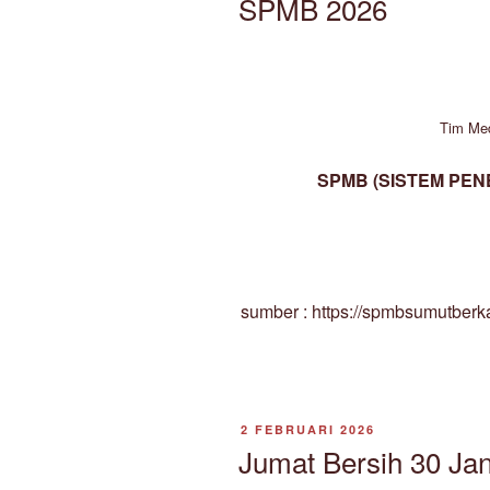
SPMB 2026
Tim Me
SPMB (SISTEM PEN
sumber : https://spmbsumutberka
DIPOSKAN
2 FEBRUARI 2026
PADA
Jumat Bersih 30 Ja