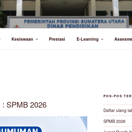
I 1 LUBUK PAKAM
Kesiswaan
Prestasi
E-Learning
Assesm
POS-POS TE
II : SPMB 2026
Daftar ulang t
SPMB 2026
Jumat Bersih 3