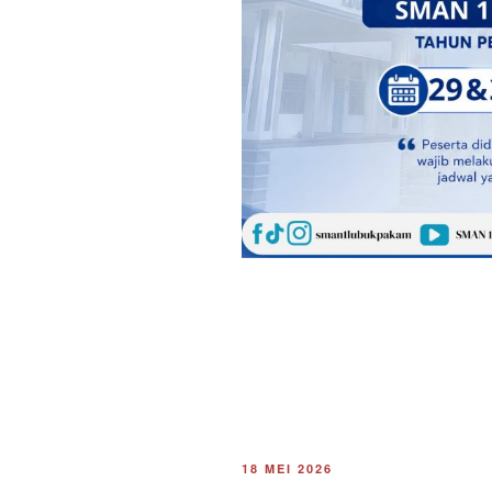
DIPOSKAN
18 MEI 2026
PADA