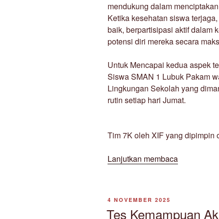
mendukung dalam menciptakan g
Ketika kesehatan siswa terjaga,
baik, berpartisipasi aktif dal
potensi diri mereka secara maks
Untuk Mencapai kedua aspek te
Siswa SMAN 1 Lubuk Pakam wa
Lingkungan Sekolah yang diman
rutin setiap hari Jumat.
Tim 7K oleh XIF yang dipimpin
“Jumat
Lanjutkan membaca
Bersih
30
Januari
DIPOSKAN
4 NOVEMBER 2025
2026”
PADA
Tes Kemampuan Ak