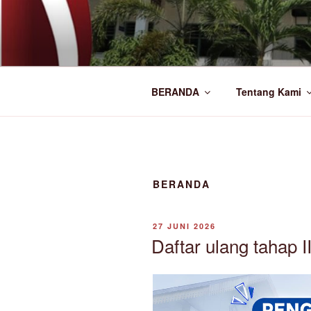
Lompat
ke
SMA NEGER
konten
Official Website
BERANDA
Tentang Kami
BERANDA
DIPOSKAN
27 JUNI 2026
PADA
Daftar ulang tahap 