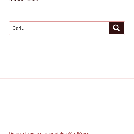
Pencarian
Cari
untuk:
Dengan bangga ditenagai oleh WordPress