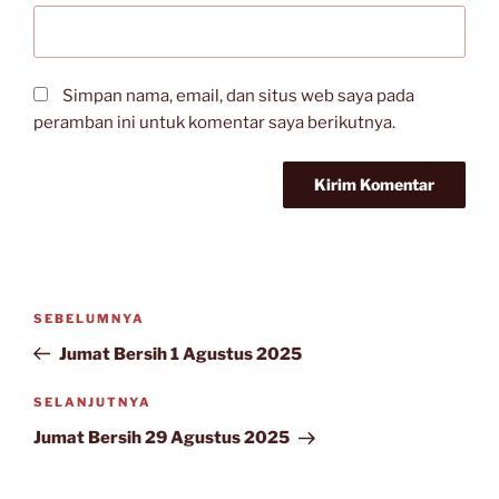
Simpan nama, email, dan situs web saya pada
peramban ini untuk komentar saya berikutnya.
Navigasi
Pos
SEBELUMNYA
pos
Sebelumnya
Jumat Bersih 1 Agustus 2025
Pos
SELANJUTNYA
Selanjutnya
Jumat Bersih 29 Agustus 2025