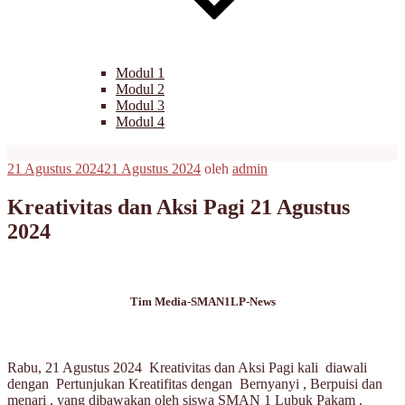
Modul 1
Modul 2
Modul 3
Modul 4
Diposkan
21 Agustus 2024
21 Agustus 2024
oleh
admin
pada
Kreativitas dan Aksi Pagi 21 Agustus
2024
Tim Media-SMAN1LP-News
Rabu, 21 Agustus 2024 Kreativitas dan Aksi Pagi kali diawali
dengan Pertunjukan Kreatifitas dengan Bernyanyi , Berpuisi dan
menari , yang dibawakan oleh siswa SMAN 1 Lubuk Pakam .