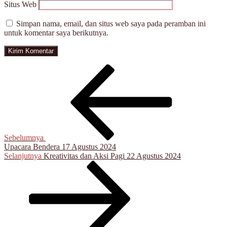
Situs Web
Simpan nama, email, dan situs web saya pada peramban ini
untuk komentar saya berikutnya.
Navigasi
Pos
Sebelumnya
pos
Sebelumnya
Upacara Bendera 17 Agustus 2024
Pos
Selanjutnya
Kreativitas dan Aksi Pagi 22 Agustus 2024
Selanjutnya