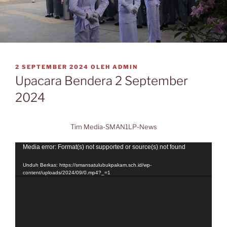
DIPOSKAN
2 SEPTEMBER 2024
OLEH
ADMIN
PADA
Upacara Bendera 2 September
2024
Tim Media-SMAN1LP-News
Pemutar
Media error: Format(s) not supported or source(s) not found
Video
Unduh Berkas: https://smansatulubukpakam.sch.id/wp-
content/uploads/2024/09/0.mp4?_=1