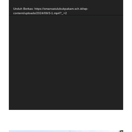
Video
Unduh Berkas: https://smansatulubukpakam.sch.id/wp-
content/uploads/2024/09/3-1.mp4?_=2