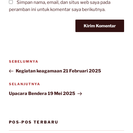
Simpan nama, email, dan situs web saya pada
peramban ini untuk komentar saya berikutnya.
Navigasi
Pos
SEBELUMNYA
pos
Sebelumnya
Kegiatan keagamaan 21 Februari 2025
Pos
SELANJUTNYA
Selanjutnya
Upacara Bendera 19 Mei 2025
POS-POS TERBARU