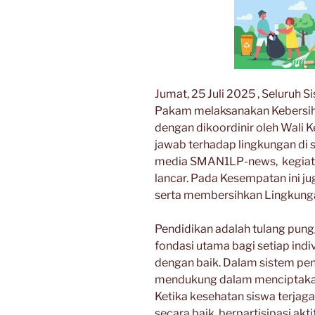
Jumat, 25 Juli 2025 , Seluruh
Pakam melaksanakan Kebersiha
dengan dikoordinir oleh Wali 
jawab terhadap lingkungan di 
media SMAN1LP-news, kegiatan
lancar. Pada Kesempatan ini 
serta membersihkan Lingkung
Pendidikan adalah tulang pun
fondasi utama bagi setiap ind
dengan baik. Dalam sistem pend
mendukung dalam menciptakan 
Ketika kesehatan siswa terjag
secara baik, berpartisipasi akt