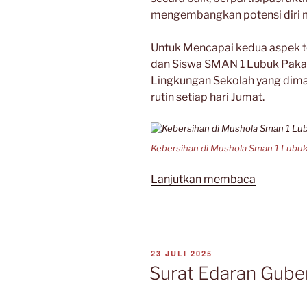
mengembangkan potensi diri 
Untuk Mencapai kedua aspek t
dan Siswa SMAN 1 Lubuk Paka
Lingkungan Sekolah yang dima
rutin setiap hari Jumat.
Kebersihan di Mushola Sman 1 Lubu
“Jumat
Lanjutkan membaca
Bersih
25
Juli
2025”
DIPOSKAN
23 JULI 2025
PADA
Surat Edaran Gu