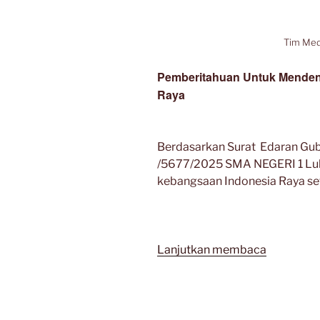
Tim Me
Pemberitahuan Untuk Menden
Raya
Berdasarkan Surat Edaran Gub
/5677/2025 SMA NEGERI 1 Lub
kebangsaan Indonesia Raya se
“Surat
Lanjutkan membaca
Edaran
Gubernur
SUMATE
UTARA”