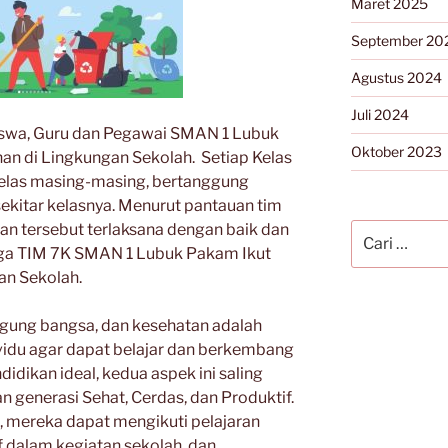
Maret 2025
September 20
Agustus 2024
Juli 2024
 Siswa, Guru dan Pegawai SMAN 1 Lubuk
Oktober 2023
n di Lingkungan Sekolah. Setiap Kelas
Kelas masing-masing, bertanggung
sekitar kelasnya. Menurut pantauan tim
Pencarian
 tersebut terlaksana dengan baik dan
untuk:
juga TIM 7K SMAN 1 Lubuk Pakam Ikut
an Sekolah.
ggung bangsa, dan kesehatan adalah
ividu agar dapat belajar dan berkembang
idikan ideal, kedua aspek ini saling
generasi Sehat, Cerdas, dan Produktif.
a, mereka dapat mengikuti pelajaran
if dalam kegiatan sekolah, dan