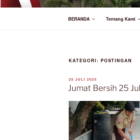
Lompat
ke
SMA NEGER
konten
BERANDA
Tentang Kami
Official Website
KATEGORI:
POSTINGAN
DIPOSKAN
25 JULI 2025
PADA
Jumat Bersih 25 Ju