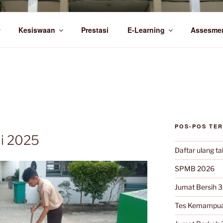
I 1 LUBUK PAKAM
Kesiswaan
Prestasi
E-Learning
Assesme
POS-POS TE
li 2025
Daftar ulang t
SPMB 2026
Jumat Bersih 3
Tes Kemampua