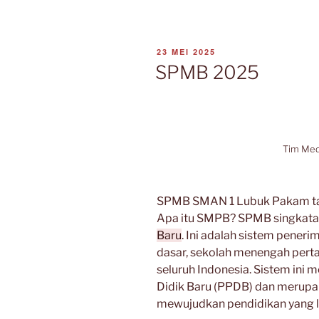
DIPOSKAN
23 MEI 2025
PADA
SPMB 2025
Tim Me
SPMB SMAN 1 Lubuk Pakam tah
Apa itu SMPB? SPMB singkata
Baru
.
Ini adalah sistem peneri
dasar, sekolah menengah pert
seluruh Indonesia.
Sistem ini 
Didik Baru (PPDB) dan merupa
mewujudkan pendidikan yang leb